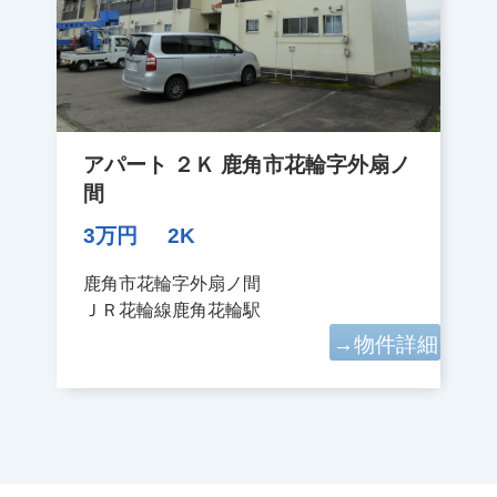
アパート ２Ｋ 鹿角市花輪字外扇ノ
間
3万円
2K
鹿角市花輪字外扇ノ間
ＪＲ花輪線鹿角花輪駅
→物件詳細