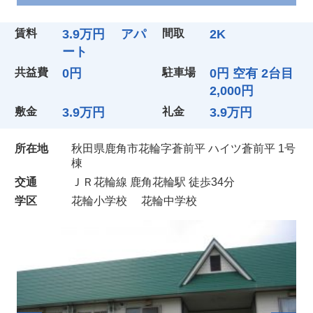
賃料
3.9万円 アパ
間取
2K
ート
共益費
0円
駐車場
0円 空有 2台目
2,000円
敷金
3.9万円
礼金
3.9万円
所在地
秋田県鹿角市花輪字蒼前平 ハイツ蒼前平 1号
棟
交通
ＪＲ花輪線 鹿角花輪駅 徒歩34分
学区
花輪小学校
花輪中学校