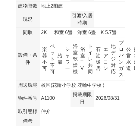
建物階数
地上2階建
引渡/入居
現況
時期
間取
2K
和室 6畳
洋室 6畳
K 5.7畳
プ
ペ
浴
ト
地
楽
シ
浴
石
エ
ロ
公
ッ
室
イ
デ
設備・条
器
給
ャ
室
油
ア
パ
営
ト
乾
レ
ジ
不
湯
ワ
T
暖
コ
ン
水
件
不
燥
共
対
可
ー
V
房
ン
ガ
道
可
機
同
応
ス
周辺環境
校区(
花輪小学校
花輪中学校
)
掲載期限
物件番号
A1100
2026/08/31
日
取引態様
仲介
備考