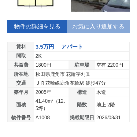
物件の詳細を見る
お気に入り追加する
3.5万円 アパート
賃料
間取
2K
共益費
1800円
駐車場
空有 2200円
所在地
秋田県鹿角市 花輪字刈又
交通
ＪＲ花輪線鹿角花輪駅 徒歩47分
築年月
2005年
構造
木造
41.40m²（12.
面積
階数
地上 2階
5坪）
物件番号
A1008
掲載期限日
2026/08/31