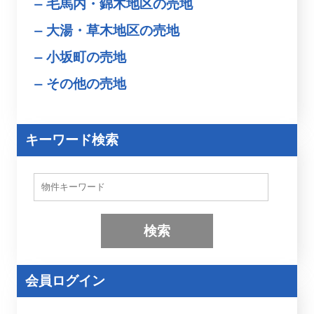
毛馬内・錦木地区の売地
大湯・草木地区の売地
小坂町の売地
その他の売地
キーワード検索
物
件
検
索
(
キ
ー
ワ
ー
会員ログイン
ド
)