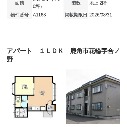
面積
階数
地上 2階
0坪）
物件番号
A1168
掲載期限日
2026/08/31
アパート １ＬＤＫ 鹿角市花輪字合ノ
野