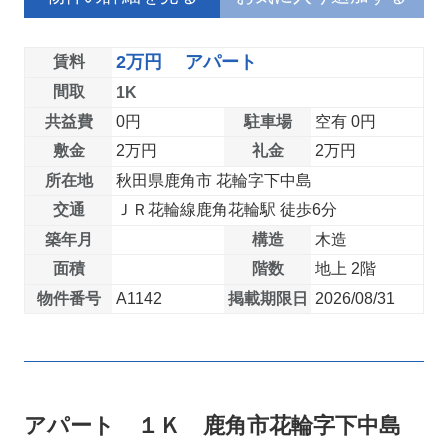
2万円 アパート
賃料
間取
1K
共益費
0円
駐車場
空有 0円
敷金
2万円
礼金
2万円
所在地
秋田県鹿角市 花輪字下中島
交通
ＪＲ花輪線鹿角花輪駅 徒歩6分
築年月
構造
木造
面積
階数
地上 2階
物件番号
A1142
掲載期限日
2026/08/31
アパート １Ｋ 鹿角市花輪字下中島