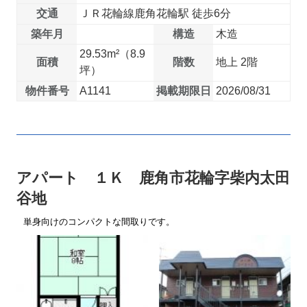
交通
ＪＲ花輪線鹿角花輪駅 徒歩6分
築年月
構造
木造
29.53m²（8.9
面積
階数
地上 2階
坪）
物件番号
A1141
掲載期限日
2026/08/31
アパート １Ｋ 鹿角市花輪字柴内太田
谷地
単身向けのコンパクトな間取りです。