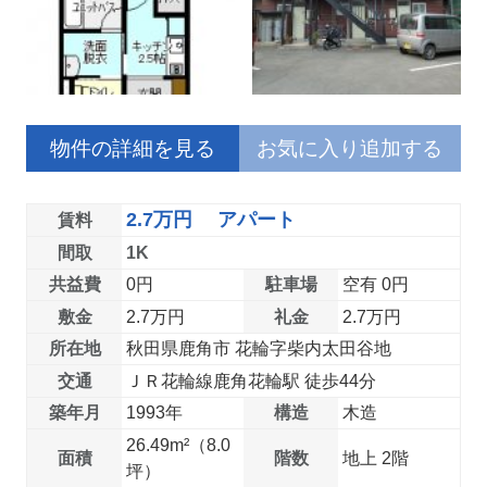
物件の詳細を見る
お気に入り追加する
2.7万円 アパート
賃料
間取
1K
共益費
0円
駐車場
空有 0円
敷金
2.7万円
礼金
2.7万円
所在地
秋田県鹿角市 花輪字柴内太田谷地
交通
ＪＲ花輪線鹿角花輪駅 徒歩44分
築年月
1993年
構造
木造
26.49m²（8.0
面積
階数
地上 2階
坪）