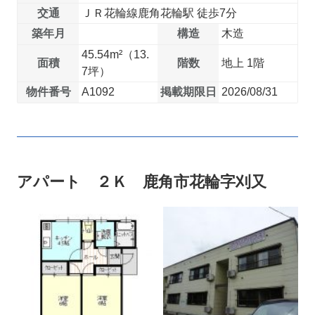
交通
ＪＲ花輪線鹿角花輪駅 徒歩7分
築年月
構造
木造
45.54m²（13.
面積
階数
地上 1階
7坪）
物件番号
A1092
掲載期限日
2026/08/31
アパート ２Ｋ 鹿角市花輪字刈又