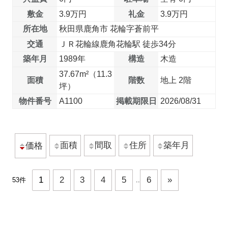
敷金
3.9万円
礼金
3.9万円
所在地
秋田県鹿角市 花輪字蒼前平
交通
ＪＲ花輪線鹿角花輪駅 徒歩34分
築年月
1989年
構造
木造
37.67m²（11.3
面積
階数
地上 2階
坪）
物件番号
A1100
掲載期限日
2026/08/31
面積
間取
住所
築年月
価格
1
2
3
4
5
6
»
53件
..