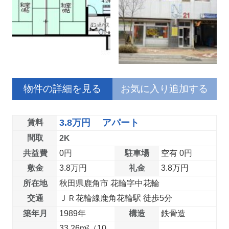
物件の詳細を見る
お気に入り追加する
3.8万円 アパート
賃料
間取
2K
共益費
0円
駐車場
空有 0円
敷金
3.8万円
礼金
3.8万円
所在地
秋田県鹿角市 花輪字中花輪
交通
ＪＲ花輪線鹿角花輪駅 徒歩5分
築年月
1989年
構造
鉄骨造
33.26m²（10.