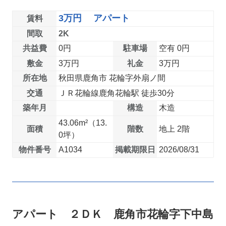
3万円 アパート
賃料
間取
2K
共益費
0円
駐車場
空有 0円
敷金
3万円
礼金
3万円
所在地
秋田県鹿角市 花輪字外扇ノ間
交通
ＪＲ花輪線鹿角花輪駅 徒歩30分
築年月
構造
木造
43.06m²（13.
面積
階数
地上 2階
0坪）
物件番号
A1034
掲載期限日
2026/08/31
アパート ２ＤＫ 鹿角市花輪字下中島