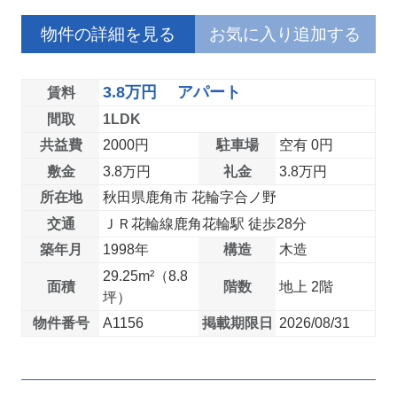
物件の詳細を見る
お気に入り追加する
3.8万円 アパート
賃料
間取
1LDK
共益費
2000円
駐車場
空有 0円
敷金
3.8万円
礼金
3.8万円
所在地
秋田県鹿角市 花輪字合ノ野
交通
ＪＲ花輪線鹿角花輪駅 徒歩28分
築年月
1998年
構造
木造
29.25m²（8.8
面積
階数
地上 2階
坪）
物件番号
A1156
掲載期限日
2026/08/31