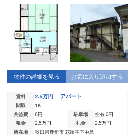
物件の詳細を見る
お気に入り追加する
2.5万円 アパート
賃料
間取
1K
共益費
0円
駐車場
空有 0円
敷金
2.5万円
礼金
2.5万円
所在地
秋田県鹿角市 花輪字下中島