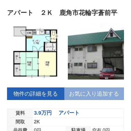
アパート ２Ｋ 鹿角市花輪字蒼前平
物件の詳細を見る
お気に入り追加する
3.9万円 アパート
賃料
間取
2K
共益費
0円
駐車場
空有 0円