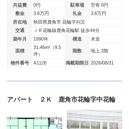
共益費
0円
駐車場
空有 0円
敷金
3.6万円
礼金
3.6万円
所在地
秋田県鹿角市 花輪字刈又
交通
ＪＲ花輪線鹿角花輪駅 徒歩44分
築年月
1990年
構造
木造
31.46m²（9.5
面積
階数
地上 2階
坪）
物件番号
A1126
掲載期限日
2026/08/31
アパート ２Ｋ 鹿角市花輪字中花輪