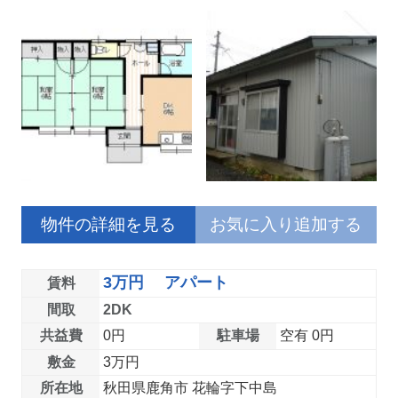
物件の詳細を見る
お気に入り追加する
3万円 アパート
賃料
間取
2DK
共益費
0円
駐車場
空有 0円
敷金
3万円
所在地
秋田県鹿角市 花輪字下中島