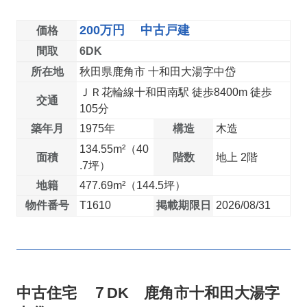
200万円 中古戸建
価格
間取
6DK
所在地
秋田県鹿角市 十和田大湯字中岱
ＪＲ花輪線十和田南駅 徒歩8400m 徒歩
交通
105分
築年月
1975年
構造
木造
134.55m²（40
面積
階数
地上 2階
.7坪）
地籍
477.69m²（144.5坪）
物件番号
T1610
掲載期限日
2026/08/31
中古住宅 ７DK 鹿角市十和田大湯字