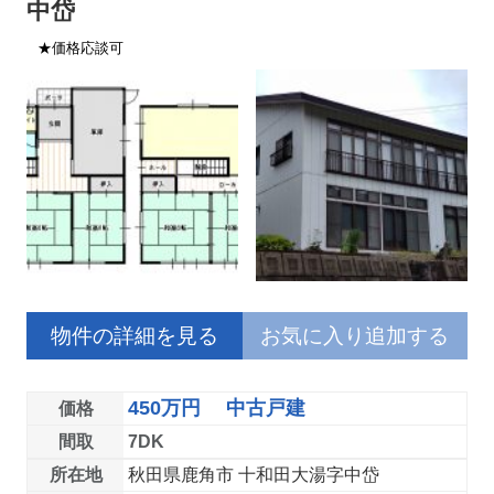
中岱
★価格応談可
物件の詳細を見る
お気に入り追加する
450万円 中古戸建
価格
間取
7DK
所在地
秋田県鹿角市 十和田大湯字中岱