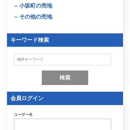
小坂町の売地
その他の売地
キーワード検索
物
件
検
索
(
キ
ー
ワ
ー
会員ログイン
ド
)
ユーザー名