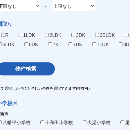
～
間取り
1R
1LDK
2LDK
3DK
3SLDK
5LDK
6DK
7K
7DK
7LDK
8D
上で選択した他にも詳しい条件を選択できます(複数可)
小学校区
鹿角市
八幡平小学校
十和田小学校
大湯小学校
尾