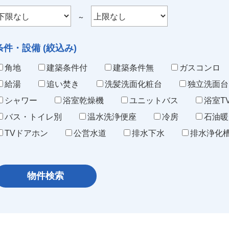
～
条件・設備 (絞込み)
角地
建築条件付
建築条件無
ガスコンロ
給湯
追い焚き
洗髪洗面化粧台
独立洗面台
シャワー
浴室乾燥機
ユニットバス
浴室T
バス・トイレ別
温水洗浄便座
冷房
石油暖
TVドアホン
公営水道
排水下水
排水浄化