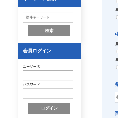
物
件
検
索
(
キ
ー
ワ
ー
会員ログイン
ド
)
ユーザー名
パスワード