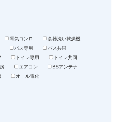
電気コンロ
食器洗い乾燥機
バス専用
バス共同
V
トイレ専用
トイレ共同
房
エアコン
BSアンテナ
槽
オール電化