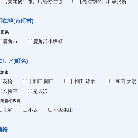
【売建物全部】店舗付住宅
【売建物全部】事務所
所在地(市町村)
秋田県
鹿角市
鹿角郡小坂町
エリア(町名)
鹿角市
花輪
十和田 岡田
十和田 錦木
十和田 大湯
八幡平
尾去沢
鹿角郡小坂町
荒谷
小坂
小坂鉱山
価格