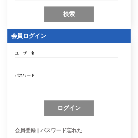
検
索
(
キ
ー
ワ
ー
会員ログイン
ド
)
ユーザー名
パスワード
会員登録
|
パスワード忘れた