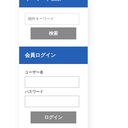
物
件
検
索
(
キ
ー
ワ
ー
会員ログイン
ド
)
ユーザー名
パスワード