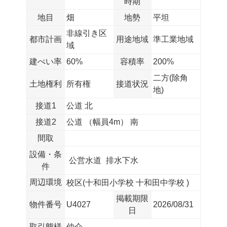
時期
地目
畑
地勢
平坦
非線引き区
都市計画
用途地域
準工業地域
域
建ぺい率
60%
容積率
200%
二方(除角
土地権利
所有権
接道状況
地)
接道1
公道 北
接道2
公道 （幅員4m） 南
間取
設備・条
公営水道
排水下水
件
周辺環境
校区(
十和田小学校
十和田中学校
)
掲載期限
物件番号
U4027
2026/08/31
日
取引態様
仲介