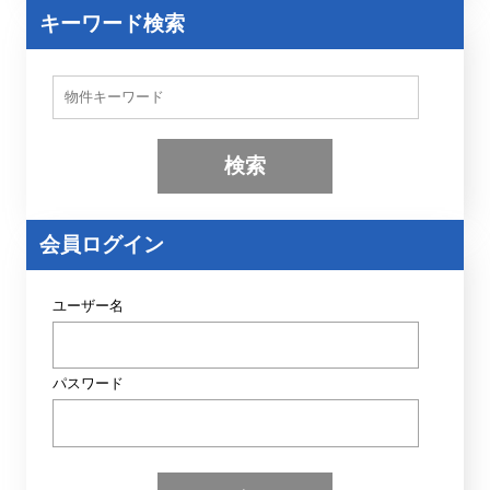
キーワード検索
物
件
検
索
(
キ
ー
ワ
ー
会員ログイン
ド
)
ユーザー名
パスワード