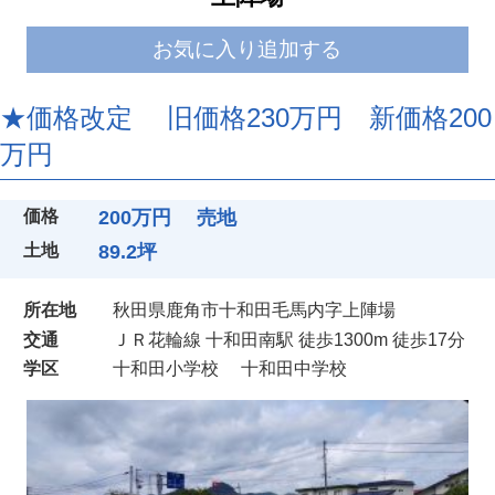
お気に入り追加する
★価格改定 旧価格230万円 新価格200
万円
価格
200万円 売地
土地
89.2坪
所在地
秋田県鹿角市十和田毛馬内字上陣場
交通
ＪＲ花輪線 十和田南駅 徒歩1300m 徒歩17分
学区
十和田小学校
十和田中学校