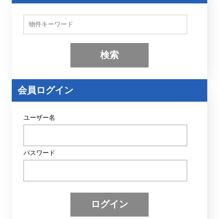
物
件
検
索
(
キ
ー
ワ
ー
会員ログイン
ド
)
ユーザー名
パスワード