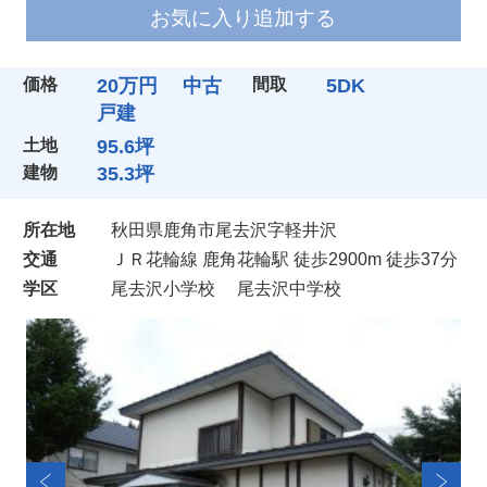
お気に入り追加する
価格
20万円 中古
間取
5DK
戸建
土地
95.6坪
建物
35.3坪
所在地
秋田県鹿角市尾去沢字軽井沢
交通
ＪＲ花輪線 鹿角花輪駅 徒歩2900m 徒歩37分
学区
尾去沢小学校
尾去沢中学校