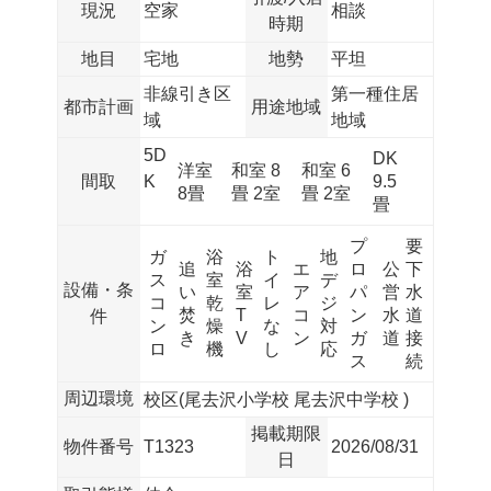
現況
空家
相談
時期
地目
宅地
地勢
平坦
非線引き区
第一種住居
都市計画
用途地域
域
地域
5D
DK
洋室
和室 8
和室 6
間取
K
9.5
8畳
畳 2室
畳 2室
畳
プ
要
ガ
浴
ト
地
追
浴
エ
ロ
公
下
ス
室
イ
デ
設備・条
い
室
ア
パ
営
水
コ
乾
レ
ジ
焚
T
コ
ン
水
道
件
ン
燥
な
対
き
V
ン
ガ
道
接
ロ
機
し
応
ス
続
周辺環境
校区(
尾去沢小学校
尾去沢中学校
)
掲載期限
物件番号
T1323
2026/08/31
日