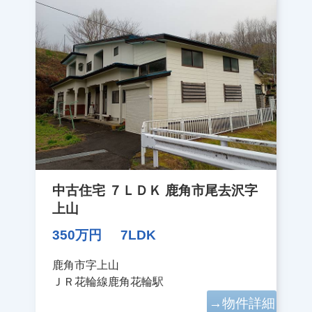
中古住宅 ７ＬＤＫ 鹿角市尾去沢字
上山
350万円
7LDK
鹿角市字上山
ＪＲ花輪線鹿角花輪駅
→物件詳細