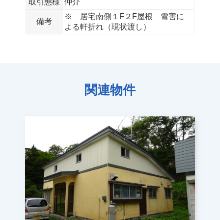
取引態様
仲介
※ 居宅南側１F２F屋根 雪害に
備考
よる軒折れ（現状渡し）
関連物件