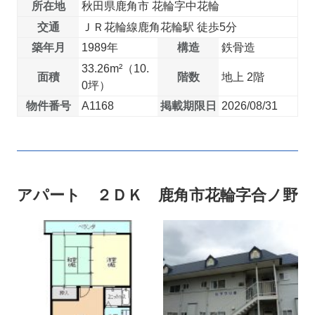
所在地
秋田県鹿角市 花輪字中花輪
交通
ＪＲ花輪線鹿角花輪駅 徒歩5分
築年月
1989年
構造
鉄骨造
33.26m²（10.
面積
階数
地上 2階
0坪）
物件番号
A1168
掲載期限日
2026/08/31
アパート ２ＤＫ 鹿角市花輪字合ノ野