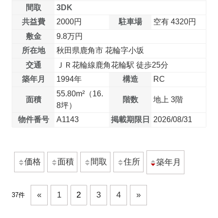
間取
3DK
共益費
2000円
駐車場
空有 4320円
敷金
9.8万円
所在地
秋田県鹿角市 花輪字小坂
交通
ＪＲ花輪線鹿角花輪駅 徒歩25分
築年月
1994年
構造
RC
55.80m²（16.
面積
階数
地上 3階
8坪）
物件番号
A1143
掲載期限日
2026/08/31
価格
面積
間取
住所
築年月
«
1
2
3
4
»
37件