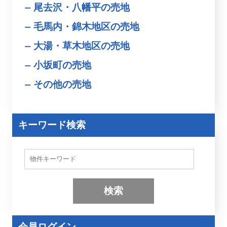
尾去沢・八幡平の売地
毛馬内・錦木地区の売地
大湯・草木地区の売地
小坂町の売地
その他の売地
キーワード検索
物
件
検
索
(
キ
ー
ワ
ー
会員ログイン
ド