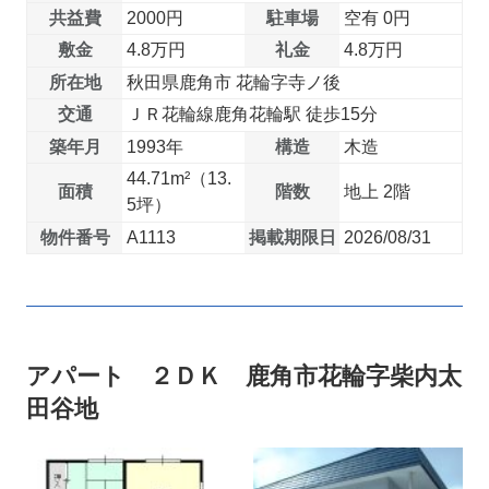
共益費
2000円
駐車場
空有 0円
敷金
4.8万円
礼金
4.8万円
所在地
秋田県鹿角市 花輪字寺ノ後
交通
ＪＲ花輪線鹿角花輪駅 徒歩15分
築年月
1993年
構造
木造
44.71m²（13.
面積
階数
地上 2階
5坪）
物件番号
A1113
掲載期限日
2026/08/31
アパート ２ＤＫ 鹿角市花輪字柴内太
田谷地