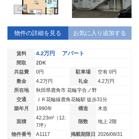
物件の詳細を見る
お気に入り追加する
4.2万円 アパート
賃料
間取
2DK
共益費
0円
駐車場
空有 0円
敷金
4.2万円
礼金
4.2万円
所在地
秋田県鹿角市 花輪字合ノ野
交通
ＪＲ花輪線鹿角花輪駅 徒歩31分
築年月
1990年
構造
木造
42.23m²（12.
面積
階数
地上 2階
7坪）
物件番号
A1117
掲載期限日
2026/08/31