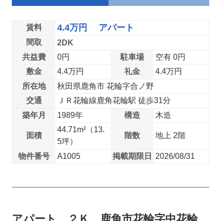
4.4万円 アパート
賃料
間取
2DK
共益費
0円
駐車場
空有 0円
敷金
4.4万円
礼金
4.4万円
所在地
秋田県鹿角市 花輪字合ノ野
交通
ＪＲ花輪線鹿角花輪駅 徒歩31分
築年月
1989年
構造
木造
44.71m²（13.
面積
階数
地上 2階
5坪）
物件番号
A1005
掲載期限日
2026/08/31
アパート ２Ｋ 鹿角市花輪字中花輪