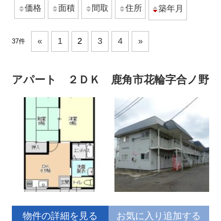
価格
面積
間取
住所
築年月
«
1
2
3
4
»
37件
アパート ２ＤＫ 鹿角市花輪字合ノ野
物件の詳細を見る
お気に入り追加する