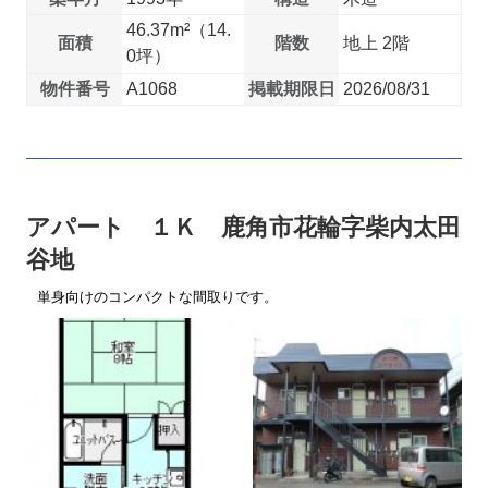
46.37m²（14.
面積
階数
地上 2階
0坪）
物件番号
A1068
掲載期限日
2026/08/31
アパート １Ｋ 鹿角市花輪字柴内太田
谷地
単身向けのコンパクトな間取りです。