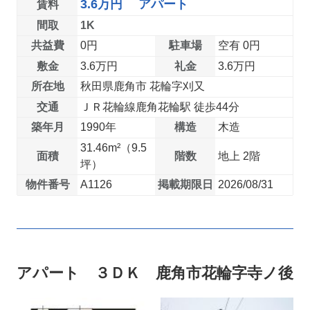
3.6万円 アパート
賃料
間取
1K
共益費
0円
駐車場
空有 0円
敷金
3.6万円
礼金
3.6万円
所在地
秋田県鹿角市 花輪字刈又
交通
ＪＲ花輪線鹿角花輪駅 徒歩44分
築年月
1990年
構造
木造
31.46m²（9.5
面積
階数
地上 2階
坪）
物件番号
A1126
掲載期限日
2026/08/31
アパート ３ＤＫ 鹿角市花輪字寺ノ後