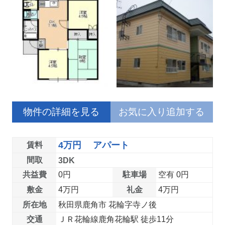
物件の詳細を見る
お気に入り追加する
4万円 アパート
賃料
間取
3DK
共益費
0円
駐車場
空有 0円
敷金
4万円
礼金
4万円
所在地
秋田県鹿角市 花輪字寺ノ後
交通
ＪＲ花輪線鹿角花輪駅 徒歩11分