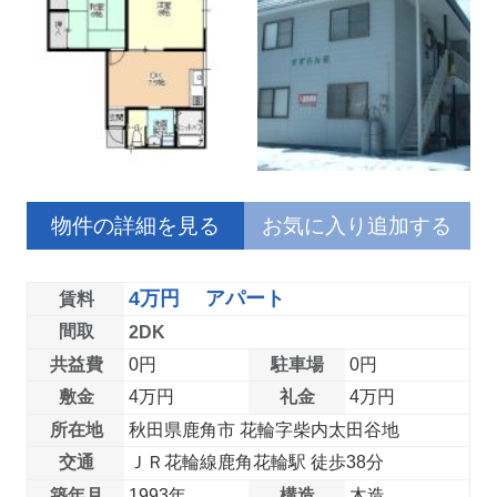
物件の詳細を見る
お気に入り追加する
4万円 アパート
賃料
間取
2DK
共益費
0円
駐車場
0円
敷金
4万円
礼金
4万円
所在地
秋田県鹿角市 花輪字柴内太田谷地
交通
ＪＲ花輪線鹿角花輪駅 徒歩38分
築年月
1993年
構造
木造