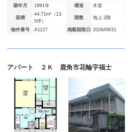
築年月
1991年
構造
木造
44.71m²（13.
面積
階数
地上 2階
5坪）
物件番号
A1127
掲載期限日
2026/08/31
アパート ２Ｋ 鹿角市花輪字福士