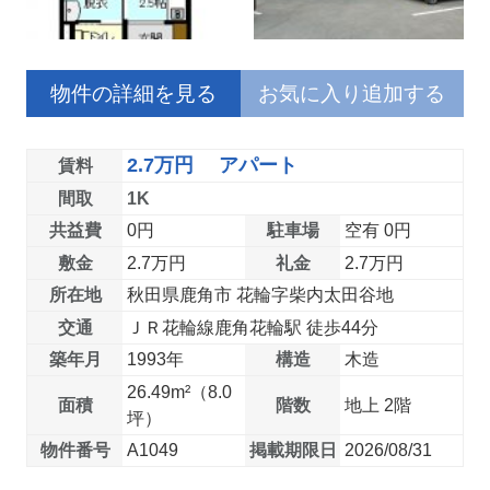
物件の詳細を見る
お気に入り追加する
2.7万円 アパート
賃料
間取
1K
共益費
0円
駐車場
空有 0円
敷金
2.7万円
礼金
2.7万円
所在地
秋田県鹿角市 花輪字柴内太田谷地
交通
ＪＲ花輪線鹿角花輪駅 徒歩44分
築年月
1993年
構造
木造
26.49m²（8.0
面積
階数
地上 2階
坪）
物件番号
A1049
掲載期限日
2026/08/31