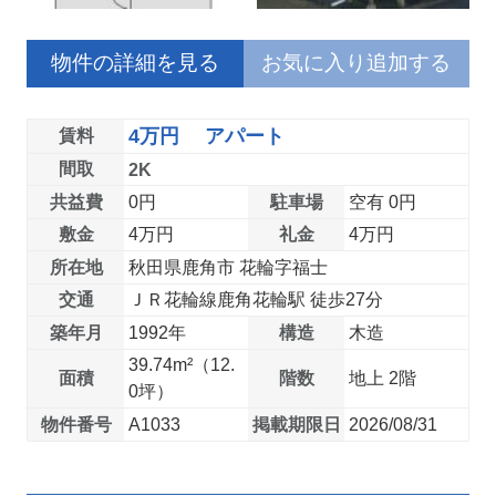
物件の詳細を見る
お気に入り追加する
4万円 アパート
賃料
間取
2K
共益費
0円
駐車場
空有 0円
敷金
4万円
礼金
4万円
所在地
秋田県鹿角市 花輪字福士
交通
ＪＲ花輪線鹿角花輪駅 徒歩27分
築年月
1992年
構造
木造
39.74m²（12.
面積
階数
地上 2階
0坪）
物件番号
A1033
掲載期限日
2026/08/31