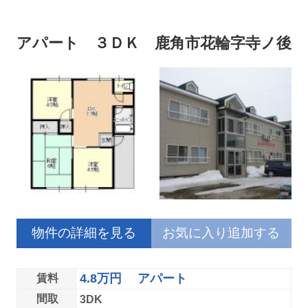
アパート ３ＤＫ 鹿角市花輪字寺ノ後
物件の詳細を見る
お気に入り追加する
4.8万円 アパート
賃料
間取
3DK