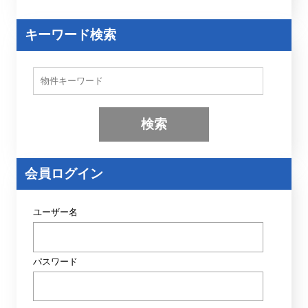
キーワード検索
物
件
検
索
(
キ
ー
ワ
ー
会員ログイン
ド
)
ユーザー名
パスワード