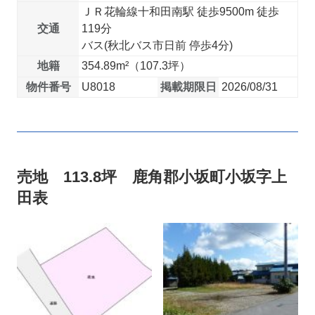
ＪＲ花輪線十和田南駅 徒歩9500m 徒歩
交通
119分
バス(秋北バス市日前 停歩4分)
地籍
354.89m²（107.3坪）
物件番号
U8018
掲載期限日
2026/08/31
売地 113.8坪 鹿角郡小坂町小坂字上
田表