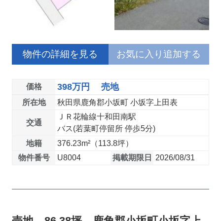
物件の詳細を見る
お気に入り追加する
398万円 売地
価格
所在地
秋田県鹿角郡小坂町 小坂字上田表
ＪＲ花輪線十和田南駅
交通
バス(若葉町停留所 停歩5分)
地籍
376.23m²（113.8坪）
物件番号
U8004
掲載期限日
2026/08/31
売地 86.38坪 鹿角郡小坂町小坂字上