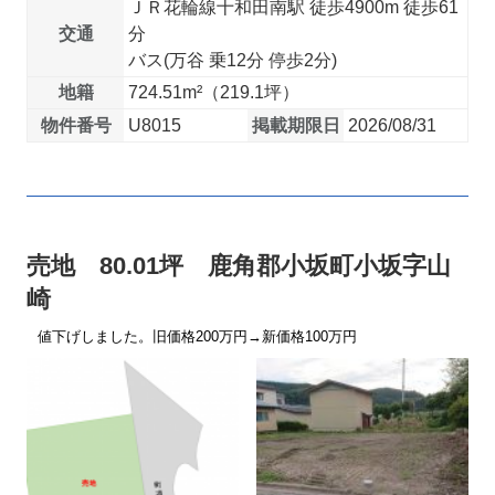
ＪＲ花輪線十和田南駅 徒歩4900m 徒歩61
交通
分
バス(万谷 乗12分 停歩2分)
地籍
724.51m²（219.1坪）
物件番号
U8015
掲載期限日
2026/08/31
売地 80.01坪 鹿角郡小坂町小坂字山
崎
値下げしました。旧価格200万円→新価格100万円