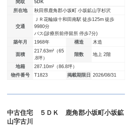
間取
5DK
所在地
秋田県鹿角郡小坂町 小坂鉱山字杉沢
ＪＲ花輪線十和田南駅 徒歩125m 徒歩
交通
9980分
バス(診療所前停留所 停歩7分)
築年月
1968年
構造
木造
217.63m²（65
面積
階数
地上 2階
.8坪）
地籍
287.10m²（86.8坪）
物件番号
T1823
掲載期限日
2026/08/31
中古住宅 ５ＤＫ 鹿角郡小坂町小坂鉱
山字古川