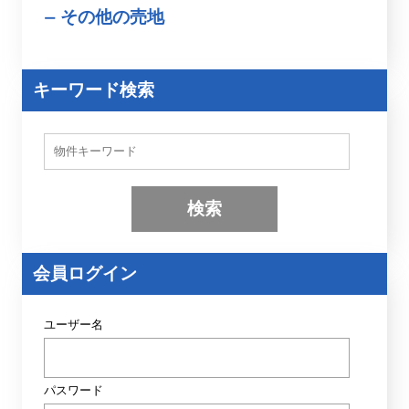
その他の売地
キーワード検索
物
件
検
索
(
キ
ー
ワ
ー
会員ログイン
ド
)
ユーザー名
パスワード