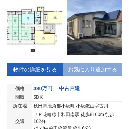
物件の詳細を見る
お気に入り追加する
480万円 中古戸建
価格
間取
5DK
所在地
秋田県鹿角郡小坂町 小坂鉱山字古川
ＪＲ花輪線十和田南駅 徒歩8160m 徒歩
交通
102分
バス(中前田停留所 停歩6分)